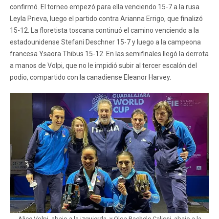
confirmó. El torneo empezó para ella venciendo 15-7 a la rusa
Leyla Prieva, luego el partido contra Arianna Errigo, que finalizó
15-12. La floretista toscana continuó el camino venciendo a la
estadounidense Stefani Deschner 15-7 y luego a la campeona
francesa Ysaora Thibus 15-12. En las semifinales llegó la derrota
a manos de Volpi, que no le impidió subir al tercer escalón del
podio, compartido con la canadiense Eleanor Harvey.
Alice Volpi, abajo a la izquierda, y Olga Rachele Calissi, abajo a la