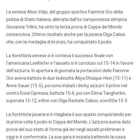
La senese Alice Volpi, del gruppo sportivo Fiamme Oro della
polizia di Stato italiana, allenata dall’ex campionessa olimpica
Giovanna Trillini, ha vinto la terza prova di Coppa del Mondo
consecutiva. Ottimo risultato anche per la pisana Olga Calissi
che, con la medaglia di bronzo, ha conquistato il podio.
La fiorettista senese si è contesa il successo finale con
l’americana LeeKiefer e l’assalto si è concluso sul 15-14 in favore
dell’azzurra. In apertura di giornata la portacolori delle Fiamme
Oro aveva battuto le due tedesche Aliya Dhuique-Hein (15-11) e
Anne Sauer (15-5), poi sono iniziati i derby azzurri: il primo nel
contro Erica Cipressa, battuta 15-6, poi con Elena Tangherlini,
superata 15-12, infine con Olga Rachele Calissi, sconfitta 15-3.
La fiorettista pisana si è ritagliata il suo spazio conquistando per
la prima volta il podio in Coppa del Mondo. L’azzurra aveva dato
prova del suo stato di forma già ieri negli assalti preliminari e
oggi si è confermata. La sua gara è iniziata battendo la russa