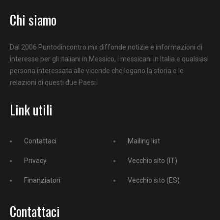
Chi siamo
Dal 2006 Puntodincontro.mx diffonde notizie e informazioni di
interesse per gli italiani in Messico, i messicani in Italia e qualsiasi
persona interessata alle vicende che legano la storia e le
relazioni di questi due Paesi.
Link utili
Contattaci
Mailing list
Privacy
Vecchio sito (IT)
Finanziatori
Vecchio sito (ES)
Contattaci