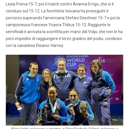
Leyla Prieva 15-7, poi il match contro Arianna Errigo, che si è
concluso sul 15-12. La fiorettista toscana ha proseguito il
percorso superando l’americana Stefani Deschner 15-7 e poi la
campionessa francese Ysaora Thibus 15-12. Raggiunte le
semifinali è arrivata la sconfitta per mano ddi Volpi, che non le ha
però impedito di raggiungere il terzo gradino del podio, condiviso
con la canadese Eleanor Harvey.
Alice Volpi, in basso a sinistra, e Olga Rachele Calissi, in basso a