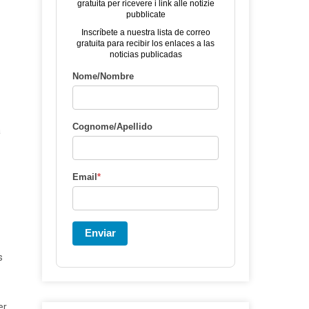
gratuita per ricevere i link alle notizie
pubblicate
Inscríbete a nuestra lista de correo
gratuita para recibir los enlaces a las
noticias publicadas
Nome/Nombre
Cognome/Apellido
a
Email
*
Enviar
s
er