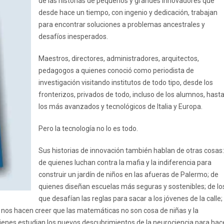
de las historias de pequeños y grandes innovadores que
desde hace un tiempo, con ingenio y dedicación, trabajan
para encontrar soluciones a problemas ancestrales y
desafíos inesperados.
Maestros, directores, administradores, arquitectos,
pedagogos a quienes conoció como periodista de
investigación visitando institutos de todo tipo, desde los
fronterizos, privados de todo, incluso de los alumnos, hast
los más avanzados y tecnológicos de Italia y Europa.
Pero la tecnología no lo es todo.
Sus historias de innovación también hablan de otras cosas:
de quienes luchan contra la mafia y la indiferencia para
construir un jardín de niños en las afueras de Palermo; de
quienes diseñan escuelas más seguras y sostenibles; de lo
que desafían las reglas para sacar a los jóvenes de la calle;
 nos hacen creer que las matemáticas no son cosa de niñas y la
ienes estudian los nuevos descubrimientos de la neurociencia para hac