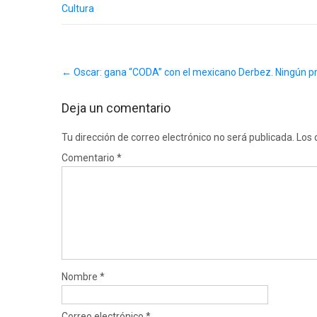
Cultura
Post
←
Oscar: gana “CODA” con el mexicano Derbez. Ningún pre
navigation
Deja un comentario
Tu dirección de correo electrónico no será publicada.
Los 
Comentario
*
Nombre
*
Correo electrónico
*