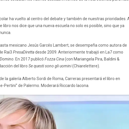
lar ha vuelto al centro del debate y también de nuestras prioridades. 
te libro nos dice que una nueva escuela no solo es posible, sino que ya
 nunca.
cineasta mexicano Jesús Garcés Lambert, se desempeña como autora de
de Rai3
PresaDiretta
desde 2009. Anteriormente trabajó en La7 como
o Domino
. En 2017 publicó
Fozza Cina
(con Mariangela Pira, Baldini &
dacción del libro
Se questi sono gli uomini
(Chiarelettere).
i de la galería Alberto Sordi de Roma, Carreras presentará el libro en
one-Pertini” de Palermo. Moderará Riccardo Iacona.