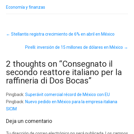
Economía y finanzas
Post
←
Stellantis registra crecimiento de 6% en abril en México
navigation
Pirelli: inversión de 15 millones de dólares en México
→
2 thoughts on “
Consegnato il
secondo reattore italiano per la
raffineria di Dos Bocas
”
Pingback:
Superávit comercial récord de México con EU
Pingback:
Nuevo pedido en México para la empresa italiana
SICIM
Deja un comentario
Tu dirección de correo electrónico no será publicada.
Los campos