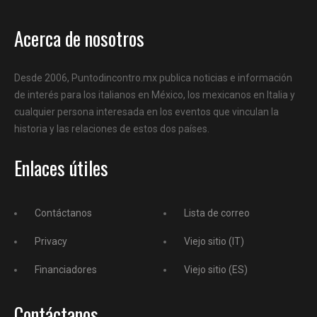
Acerca de nosotros
Desde 2006, Puntodincontro.mx publica noticias e información
de interés para los italianos en México, los mexicanos en Italia y
cualquier persona interesada en los eventos que vinculan la
historia y las relaciones de estos dos países.
Enlaces útiles
Contáctanos
Lista de correo
Privacy
Viejo sitio (IT)
Financiadores
Viejo sitio (ES)
Contáctanos