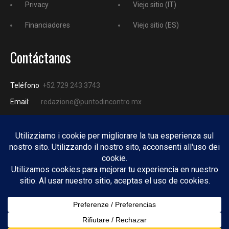
Privacy
Viejo sitio (IT)
Financiadores
Viejo sitio (ES)
Contáctanos
Teléfono
+52 729 243 3743
Email:
redazione@puntodincontro.mx
PUNTODINCONTRO
Copyright © 2025 Puntodincontro