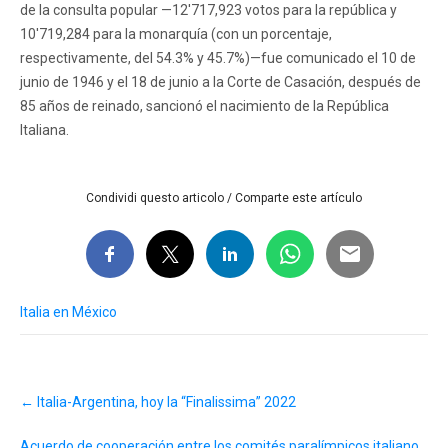
de la consulta popular —12'717,923 votos para la república y
10'719,284 para la monarquía (con un porcentaje,
respectivamente, del 54.3% y 45.7%)—fue comunicado el 10 de
junio de 1946 y el 18 de junio a la Corte de Casación, después de
85 años de reinado, sancionó el nacimiento de la República
Italiana.
Condividi questo articolo / Comparte este artículo
Italia en México
Post
←
Italia-Argentina, hoy la “Finalissima” 2022
navigation
Acuerdo de cooperación entre los comités paralímpicos italiano