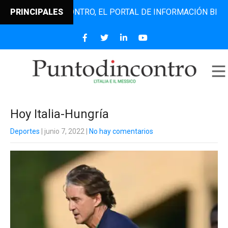
PUNTODINCONTRO, EL PORTAL DE INFORMACIÓN BILINGÜE Q
PRINCIPALES
Hoy Italia-Hungría
Deportes
| junio 7, 2022
|
No hay comentarios