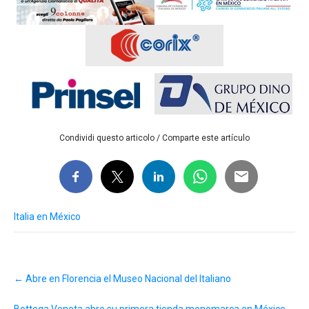
Condividi questo articolo / Comparte este artículo
Italia en México
Post
←
Abre en Florencia el Museo Nacional del Italiano
navigation
Bottega Veneta abre su primera tienda monomarca en México