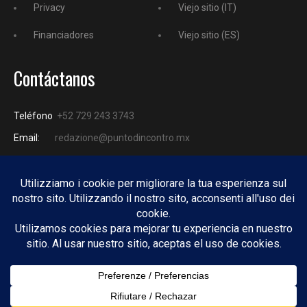
Privacy
Viejo sitio (IT)
Financiadores
Viejo sitio (ES)
Contáctanos
Teléfono
+52 729 243 3743
Email:
redazione@puntodincontro.mx
PUNTODINCONTRO
Copyright © 2025 Puntodincontro