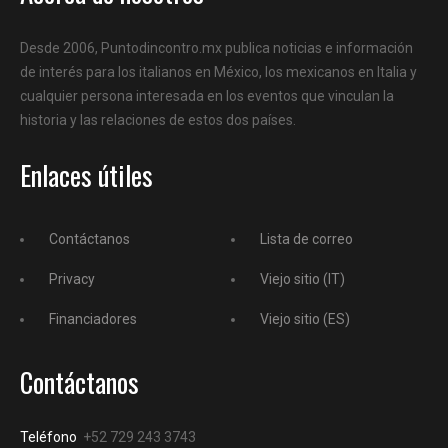
Desde 2006, Puntodincontro.mx publica noticias e información
de interés para los italianos en México, los mexicanos en Italia y
cualquier persona interesada en los eventos que vinculan la
historia y las relaciones de estos dos países.
Enlaces útiles
Contáctanos
Lista de correo
Privacy
Viejo sitio (IT)
Financiadores
Viejo sitio (ES)
Contáctanos
Teléfono
+52 729 243 3743