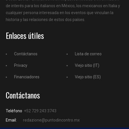
de interés para los italianos en México, los mexicanos en Italia y
cualquier persona interesada en los eventos que vinculan la
historia y las relaciones de estos dos países.
Enlaces útiles
Contáctanos
Lista de correo
Privacy
Viejo sitio (IT)
Financiadores
Viejo sitio (ES)
Contáctanos
Teléfono
+52 729 243 3743
Email:
redazione@puntodincontro.mx