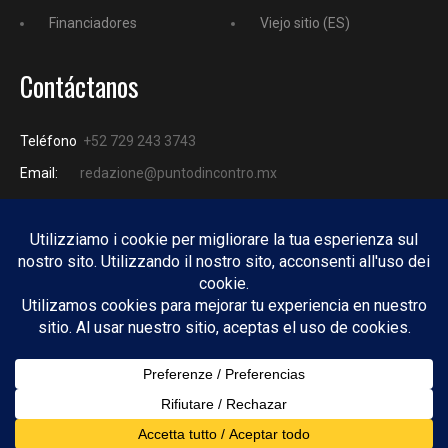
Financiadores
Viejo sitio (ES)
Contáctanos
Teléfono
+52 729 243 3743
Email:
redazione@puntodincontro.mx
PUNTODINCONTRO
Copyright © 2025 Puntodincontro
Design by
DisegnoW