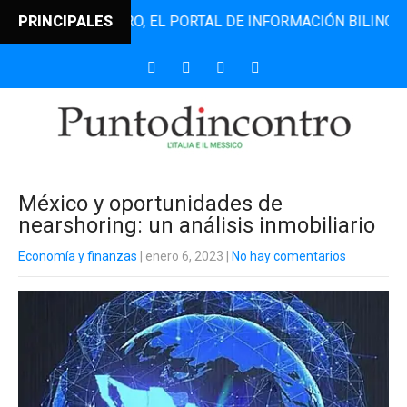
TODINCONTRO, EL PORTAL DE INFORMACIÓN BILINGÜE QUE D
PRINCIPALES
México y oportunidades de
nearshoring: un análisis inmobiliario
Economía y finanzas
| enero 6, 2023
|
No hay comentarios