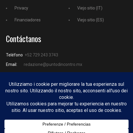
Privacy
Viejo sitio (IT)
Financiadores
Viejo sitio (ES)
Contáctanos
Teléfono
+52 729 243 3743
Email:
redazione@puntodincontro.mx
PUNTODINCONTRO