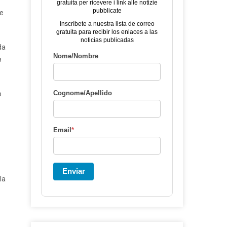
gratuita per ricevere i link alle notizie
pubblicate
de
Inscríbete a nuestra lista de correo
gratuita para recibir los enlaces a las
noticias publicadas
da
Nome/Nombre
a
Cognome/Apellido
o
.
Email
*
Enviar
la