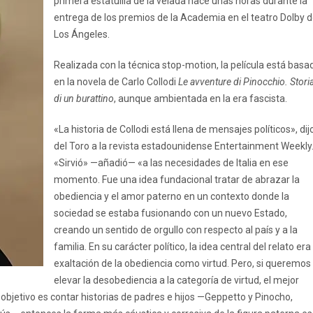
primera estatuilla de la velada hace unas horas durante la
entrega de los premios de la Academia en el teatro Dolby 
Los Ángeles.
Realizada con la técnica stop-motion, la película está basa
en la novela de Carlo Collodi
Le avventure di Pinocchio. Stori
di un burattino
, aunque ambientada en la era fascista.
«La historia de Collodi está llena de mensajes políticos», dij
del Toro a la revista estadounidense Entertainment Weekly
«Sirvió» —añadió— «a las necesidades de Italia en ese
momento. Fue una idea fundacional tratar de abrazar la
obediencia y el amor paterno en un contexto donde la
sociedad se estaba fusionando con un nuevo Estado,
creando un sentido de orgullo con respecto al país y a la
familia. En su carácter político, la idea central del relato era 
exaltación de la obediencia como virtud. Pero, si queremos
elevar la desobediencia a la categoría de virtud, el mejor
l objetivo es contar historias de padres e hijos —Geppetto y Pinocho,