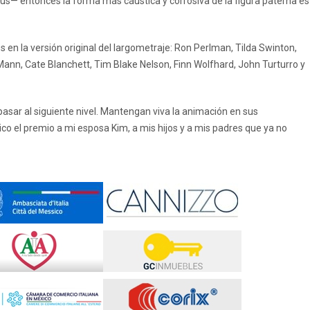
Jesús— entonces la forma más cáustica y corrosiva de la figura paterna es
en la versión original del largometraje: Ron Perlman, Tilda Swinton,
ann, Cate Blanchett, Tim Blake Nelson, Finn Wolfhard, John Turturro y
pasar al siguiente nivel. Mantengan viva la animación en sus
co el premio a mi esposa Kim, a mis hijos y a mis padres que ya no