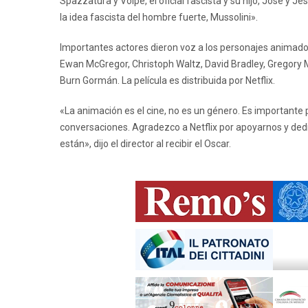
Spazzatura y Volpe, el oficial fascista y su hijo, José y 
la idea fascista del hombre fuerte, Mussolini».
Importantes actores dieron voz a los personajes animados 
Ewan McGregor, Christoph Waltz, David Bradley, Gregory M
Burn Gormán. La película es distribuida por Netflix.
«La animación es el cine, no es un género. Es importante 
conversaciones. Agradezco a Netflix por apoyarnos y dedi
están», dijo el director al recibir el Oscar.