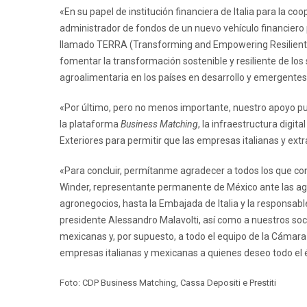
«En su papel de institución financiera de Italia para la c
administrador de fondos de un nuevo vehículo financiero
llamado TERRA (Transforming and Empowering Resilient an
fomentar la transformación sostenible y resiliente de lo
agroalimentaria en los países en desarrollo y emergentes
«Por último, pero no menos importante, nuestro apoyo p
la plataforma
Business Matching
, la infraestructura digi
Exteriores para permitir que las empresas italianas y ext
«Para concluir, permítanme agradecer a todos los que con
Winder, representante permanente de México ante las ag
agronegocios, hasta la Embajada de Italia y la responsa
presidente Alessandro Malavolti, así como a nuestros soc
mexicanas y, por supuesto, a todo el equipo de la Cámara 
empresas italianas y mexicanas a quienes deseo todo el 
Foto: CDP Business Matching, Cassa Depositi e Prestiti