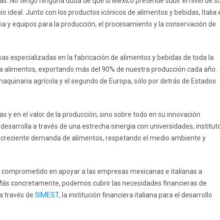
as. No tengo ninguna duda de que si México pretende subir el nivel de s
io ideal. Junto con los productos icónicos de alimentos y bebidas, Italia 
a y equipos para la producción, el procesamiento y la conservación de
s especializadas en la fabricación de alimentos y bebidas de toda la
ra alimentos, exportando más del 90% de nuestra producción cada año.
maquinaria agrícola y el segundo de Europa, sólo por detrás de Estados
ras y en el valor de la producción, sino sobre todo en su innovación
desarrolla a través de una estrecha sinergia con universidades, institut
r la creciente demanda de alimentos, respetando el medio ambiente y
 comprometido en apoyar a las empresas mexicanas e italianas a
Más concretamente, podemos cubrir las necesidades financieras de
a través de
SIMEST
, la institución financiera italiana para el desarrollo