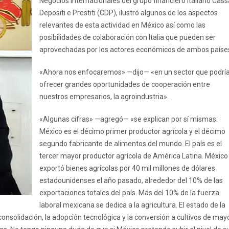
Negocios Internacionales del grupo financiero italiano Cass
Depositi e Prestiti (CDP), ilustró algunos de los aspectos
relevantes de esta actividad en México así como las
posibilidades de colaboración con Italia que pueden ser
aprovechadas por los actores económicos de ambos paíse
«Ahora nos enfocaremos» —dijo— «en un sector que podrí
ofrecer grandes oportunidades de cooperación entre
nuestros empresarios, la agroindustria».
«Algunas cifras» —agregó— «se explican por sí mismas:
México es el décimo primer productor agrícola y el décimo
segundo fabricante de alimentos del mundo. El país es el
tercer mayor productor agrícola de América Latina. México
exportó bienes agrícolas por 40 mil millones de dólares
estadounidenses el año pasado, alrededor del 10% de las
exportaciones totales del país. Más del 10% de la fuerza
laboral mexicana se dedica a la agricultura. El estado de la
onsolidación, la adopción tecnológica y la conversión a cultivos de may