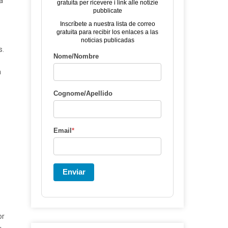
a
gratuita per ricevere i link alle notizie
pubblicate
Inscríbete a nuestra lista de correo
gratuita para recibir los enlaces a las
noticias publicadas
s.
Nome/Nombre
a
Cognome/Apellido
Email
*
Enviar
or