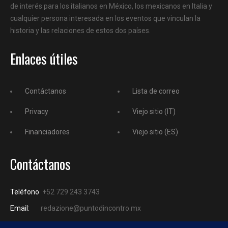
de interés para los italianos en México, los mexicanos en Italia y
cualquier persona interesada en los eventos que vinculan la
historia y las relaciones de estos dos países.
Enlaces útiles
Contáctanos
Lista de correo
Privacy
Viejo sitio (IT)
Financiadores
Viejo sitio (ES)
Contáctanos
Teléfono
+52 729 243 3743
Email:
redazione@puntodincontro.mx