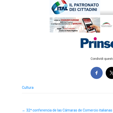
Condividi questo
Cultura
Post
←
32ª conferencia de las Cámaras de Comercio italianas
navigation