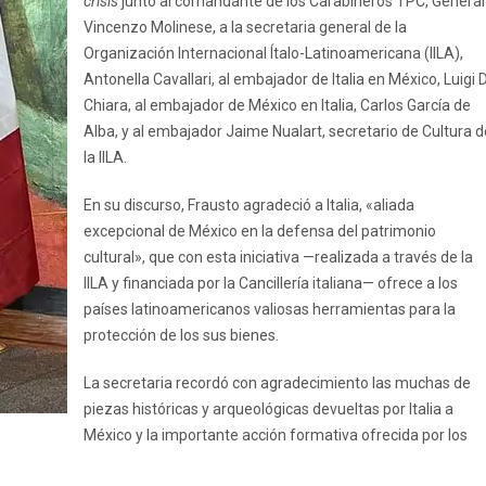
crisis
junto al comandante de los Carabineros TPC, General
Vincenzo Molinese, a la secretaria general de la
Organización Internacional Ítalo-Latinoamericana (IILA),
Antonella Cavallari, al embajador de Italia en México, Luigi 
Chiara, al embajador de México en Italia, Carlos García de
Alba, y al embajador Jaime Nualart, secretario de Cultura d
la IILA.
En su discurso, Frausto agradeció a Italia, «aliada
excepcional de México en la defensa del patrimonio
cultural», que con esta iniciativa —realizada a través de la
IILA y financiada por la Cancillería italiana— ofrece a los
países latinoamericanos valiosas herramientas para la
protección de los sus bienes.
La secretaria recordó con agradecimiento las muchas de
piezas históricas y arqueológicas devueltas por Italia a
México y la importante acción formativa ofrecida por los