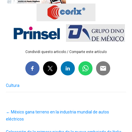
Condividi questo articolo / Comparte este artículo
Cultura
Post
←
México gana terreno en la industria mundial de autos
navigation
eléctricos
Colocación de la primera piedra de la nueva embajada de Italia