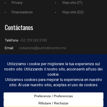
Privacy
Viejo sitio (IT)
Financiadores
Viejo sitio (ES)
Contáctanos
Teléfono
+52 729 243 3743
Email:
redazione@puntodincontro.mx
PUNTODINCONTRO
Copyright © 2025 Puntodincontro