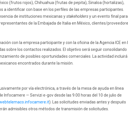
xico (frutos rojos), Chihuahua (frutas de pepita), Sinaloa (hortalizas),
s a identificar con base en los perfiles de las empresas participantes.
esencia de instituciones mexicanas y
stakeholders
y un evento final para
 representantes de la Embajada de Italia en México, clientes/proveedor
nación con la empresa participante y con la oficina de la Agencia ICE en 
as sobre los contactos realizados. El objetivo será seguir consolidando
lanzamiento de posibles oportunidades comerciales. La actividad incluirá
mexicanos encontrados durante la misión.
usivamente por vía electrónica, a través de la mesa de ayuda en línea
 Infocamere — Servizi e-gov desde las 9.00 horas del 10 de julio de
/webtelemaco.infocamere.it
). Las solicitudes enviadas antes y después
rán admisibles otros métodos de transmisión de solicitudes.