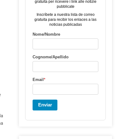
gratuita per ricevere i link alle notizie
pubblicate
Inscríbete a nuestra lista de correo
gratuita para recibir los enlaces a las
noticias publicadas
Nome/Nombre
Cognome/Apellido
Email
*
e
Enviar
la
na