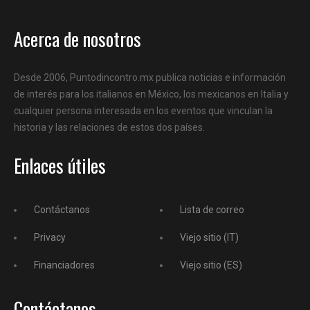
Acerca de nosotros
Desde 2006, Puntodincontro.mx publica noticias e información
de interés para los italianos en México, los mexicanos en Italia y
cualquier persona interesada en los eventos que vinculan la
historia y las relaciones de estos dos países.
Enlaces útiles
Contáctanos
Lista de correo
Privacy
Viejo sitio (IT)
Financiadores
Viejo sitio (ES)
Contáctanos