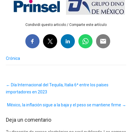
Condividi questo articolo / Comparte este artículo
Crónica
Post
←
Día Internacional del Tequila, Italia 6ª entre los países
navigation
importadores en 2023
México, la inflación sigue a la baja y el peso se mantiene firme
→
Deja un comentario
Tu dirección de correo electrónico no será publicada.
Los campos