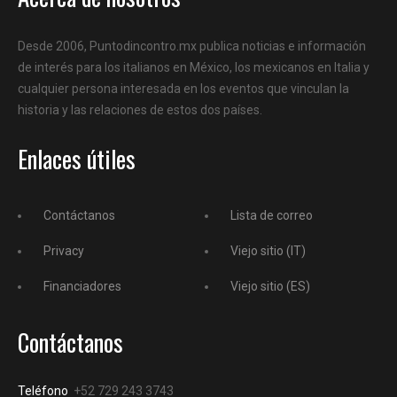
Desde 2006, Puntodincontro.mx publica noticias e información
de interés para los italianos en México, los mexicanos en Italia y
cualquier persona interesada en los eventos que vinculan la
historia y las relaciones de estos dos países.
Enlaces útiles
Contáctanos
Lista de correo
Privacy
Viejo sitio (IT)
Financiadores
Viejo sitio (ES)
Contáctanos
Teléfono
+52 729 243 3743