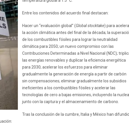
temperatura global a 1.5 °C.
Entre los contenidos del acuerdo final destacan:
Hacer un “evaluación global” (
Global stocktake
) para acelera
la acción climática antes del final de la década; la superaci
de los combustibles fósiles para lograr la neutralidad
climática para 2050; un nuevo compromiso con las
Contribuciones Determinadas a Nivel Nacional (NDC); triplic
las energías renovables y duplicar la eficiencia energética
para 2030; acelerar los esfuerzos para eliminar
gradualmente la generación de energía a partir de carbón
sin compensaciones; eliminar gradualmente los subsidios
ineficientes a los combustibles fósiles y acelerar las
tecnologías de cero a bajas emisiones, incluyendo la nuclea
junto con la captura y el almacenamiento de carbono.
Tras la conclusión de la cumbre, Italia y México han difundi
uación: