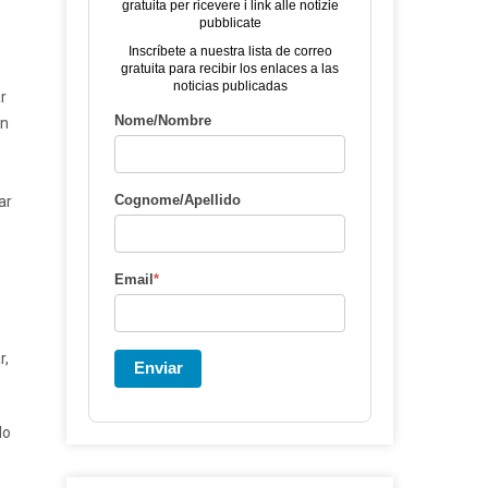
gratuita per ricevere i link alle notizie
pubblicate
Inscríbete a nuestra lista de correo
gratuita para recibir los enlaces a las
noticias publicadas
r
Nome/Nombre
ón
Cognome/Apellido
ar
Email
*
r,
Enviar
do