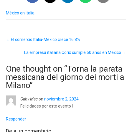
México en Italia
Post
←
El comercio Italia-México crece 16.8%
navigation
La empresa italiana Corix cumple 50 años en México
→
One thought on “
Torna la parata
messicana del giorno dei morti a
Milano
”
Gaby Mac
on
noviembre 2, 2024
Felicidades por este evento !
Responder
Deja un comentario