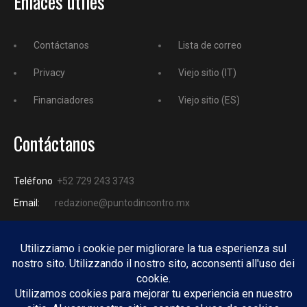
Enlaces útiles
Contáctanos
Lista de correo
Privacy
Viejo sitio (IT)
Financiadores
Viejo sitio (ES)
Contáctanos
Teléfono
+52 729 243 3743
Email:
redazione@puntodincontro.mx
PUNTODINCONTRO