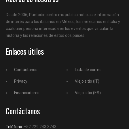
Desde 2006, Puntodincontro.mx publica noticias e información
de interés para los italianos en México, los mexicanos en Italia y
cualquier persona interesada en los eventos que vinculan la
historia y las relaciones de estos dos países.
Enlaces útiles
Contáctanos
Lista de correo
Privacy
Viejo sitio (IT)
Financiadores
Viejo sitio (ES)
Contáctanos
Teléfono
+52 729 243 3743