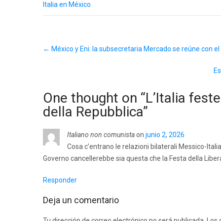
Italia en México
Post
←
México y Eni: la subsecretaria Mercado se reúne con el d
navigation
Es
One thought on “
L’Italia fest
della Repubblica
”
Italiano non comunista
on
junio 2, 2026
Cosa c’entrano le relazioni bilaterali Messico-Ital
Governo cancellerebbe sia questa che la Festa della Liber
Responder
Deja un comentario
Tu dirección de correo electrónico no será publicada.
Los 