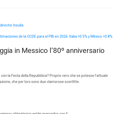
irector Insulla
timaciones de la OCDE para el PIB en 2026: Italia +0.5% y México +0.8%
eggia in Messico l’80º anniversario
ia con la Festa della Repubblica? Proprio vero che se potesse l’attuale
azione, che per loro sono due clamorose sconfitte.
campos obligatorios están marcados con
*