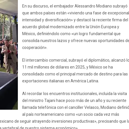
En su discurso, el embajador Alessandro Modiano subrayó
que ambos países están «viviendo una fase de excepciona
intensidad y diversificación» y destacó la reciente firma del
acuerdo global modernizado entre la Unión Europea y
México, definiéndolo como «un logro fundamental que
consolida nuestros lazos y ofrece nuevas oportunidades d
cooperación».
El intercambio comercial, subrayó el diplomático, alcanzó l
11 mil millones de dólares en 2025, y México se ha
consolidado como el principal mercado de destino para las
exportaciones italianas en América Latina.
Al recordar los encuentros institucionales, incluida la visita
del ministro Tajani hace poco más de un año y su reciente
llamada telefónica con el canciller Velasco, Modiano defini
al país norteamericano como «un socio cada vez más
exicano de seguir atrayendo inversiones productivas», precisando que l
 vertebral de nuestro sistema económico».