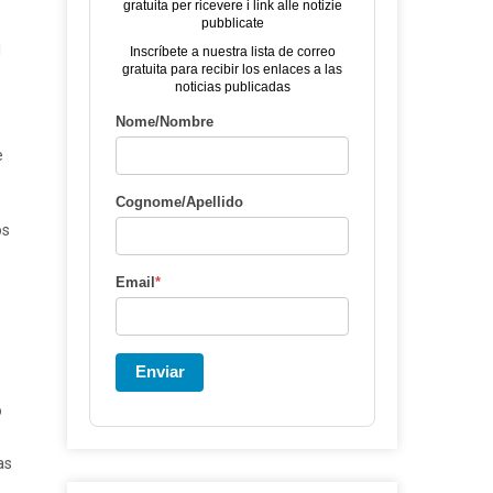
gratuita per ricevere i link alle notizie
pubblicate
l
Inscríbete a nuestra lista de correo
gratuita para recibir los enlaces a las
noticias publicadas
Nome/Nombre
e
Cognome/Apellido
os
Email
*
Enviar
ó
as