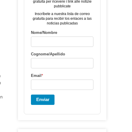
gratuita per ricevere i link alle notizie
pubblicate
Inscríbete a nuestra lista de correo
gratuita para recibir los enlaces a las
noticias publicadas
Nome/Nombre
Cognome/Apellido
a
Email
*
n
en
Enviar