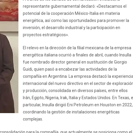
representante gubernamental declaró: «Destacamos el
potencial de la cooperación México-Italia en materia
energética, así como las oportunidades para promover la
inversión, el desarrollo industrial y la participación en
proyectos estratégicos».
El relevo en la dirección de la filial mexicana de la empresa
energética italiana ocurrió a finales de abril, cuando Insulla
fue nombrado director general en sustitución de Giorgio
Guidi, quien pasó a encabezar las actividades de la
compañía en Argentina. La empresa destacó la experienci
internacional del nuevo directivo en el sector de exploració
y producción, consolidada en diversos países, entre ellos
Irán, Egipto, Nigeria, Irak, Italia y Estados Unidos. En Texas, 
particular, Insulla dirigió Eni Petroleum en Houston en 2022,
coordinando la gestión de instalaciones energéticas
complejas.
e consolidación para la compañía, que actualmente se posiciona como el