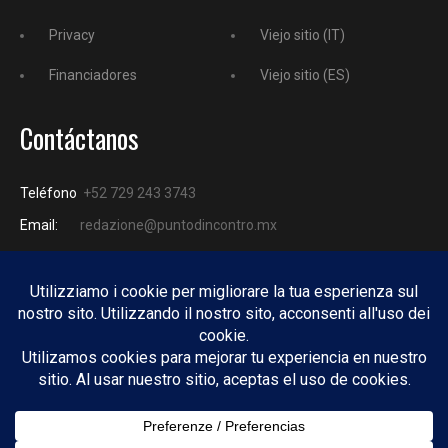
Privacy
Viejo sitio (IT)
Financiadores
Viejo sitio (ES)
Contáctanos
Teléfono
+52 729 243 3743
Email:
redazione@puntodincontro.mx
PUNTODINCONTRO