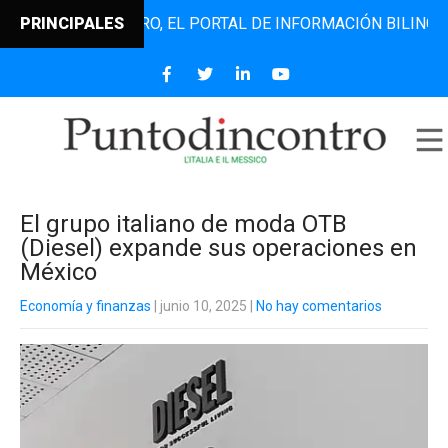
NTODINCONTRO, EL PORTAL DE INFORMACIÓN BILINGÜE QUE 
PRINCIPALES
El grupo italiano de moda OTB
(Diesel) expande sus operaciones en
México
Economía y finanzas
| junio 10, 2025
|
No hay comentarios