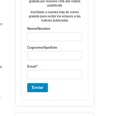
gratuita per ricevere i link alle notizie
pubblicate
Inscríbete a nuestra lista de correo
gratuita para recibir los enlaces a las
noticias publicadas
en
Nome/Nombre
l
Cognome/Apellido
ía
Email
*
Enviar
s
n