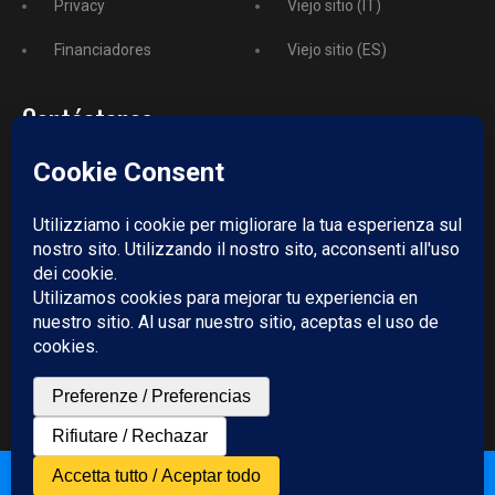
Privacy
Viejo sitio (IT)
Financiadores
Viejo sitio (ES)
Contáctanos
Teléfono
+52 729 243 3743
Email:
redazione@puntodincontro.mx
PUNTODINCONTRO
Copyright © 2025 Puntodincontro