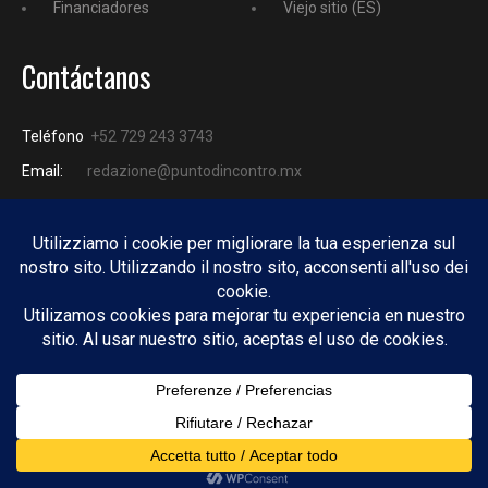
Financiadores
Viejo sitio (ES)
Contáctanos
Teléfono
+52 729 243 3743
Email:
redazione@puntodincontro.mx
PUNTODINCONTRO
Copyright © 2025 Puntodincontro
Design by
DisegnoW