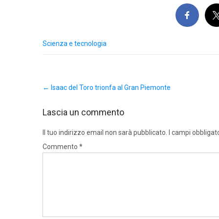
Scienza e tecnologia
Post
←
Isaac del Toro trionfa al Gran Piemonte
navigation
Lascia un commento
Il tuo indirizzo email non sarà pubblicato.
I campi obbligat
Commento
*