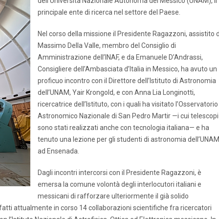
dell’Università Nazionale Autonoma del Messico (UNAM), il
principale ente di ricerca nel settore del Paese.
Nel corso della missione il Presidente Ragazzoni, assistito 
Massimo Della Valle, membro del Consiglio di
Amministrazione dell’INAF, e da Emanuele D’Andrassi,
Consigliere dell’Ambasciata d’Italia in Messico, ha avuto un
proficuo incontro con il Direttore dell’Istituto di Astronomia
dell’UNAM, Yair Krongold, e con Anna Lia Longinotti,
ricercatrice dell’Istituto, con i quali ha visitato l’Osservatorio
Astronomico Nazionale di San Pedro Martir —i cui telescopi
sono stati realizzati anche con tecnologia italiana— e ha
tenuto una lezione per gli studenti di astronomia dell’UNA
ad Ensenada.
Dagli incontri intercorsi con il Presidente Ragazzoni, è
emersa la comune volontà degli interlocutori italiani e
messicani di rafforzare ulteriormente il già solido
nfatti attualmente in corso 14 collaborazioni scientifiche fra ricercatori