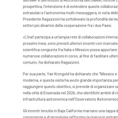
dell’INAF e dell’Istituto di Astronomia dell’UNAM, nonché co
prospettiva, l’intenzione è di estendere queste collaboraz
extrasolari e l’astronomia multi-messaggera, in vista dell
Presidente Ragazzoni ha sottolineato la profondità dei legam
settori più dinamici della cooperazione fra i due Paesi.
«L’Inaf partecipa a un’ampia rete di collaborazioni inter
prossimi mesi, sono previsti ulteriori incontri con ricercator
scientifica congiunta fra Italia e Messico possa apportare u
numerose collaborazioni in corso, al fine di facilitare ulteri
comuni», ha dichiarato Ragazzoni.
Per sua parte, Yair Krongold ha dichiarato che “Messico e 
moderna, e questa visita ha avuto grande importanza per ra
raggiungere questo obiettivo, si prevede di organizzare u
nella città di Ensenada nel 2026, che identifichi ambiti di
infrastruttura astronomica nell’Osservatorio Astronomico
Gli incontri tenutisi in Baja California marcano una tappa
conoscenze e di tecnologia rafforzino la ricerca in entram