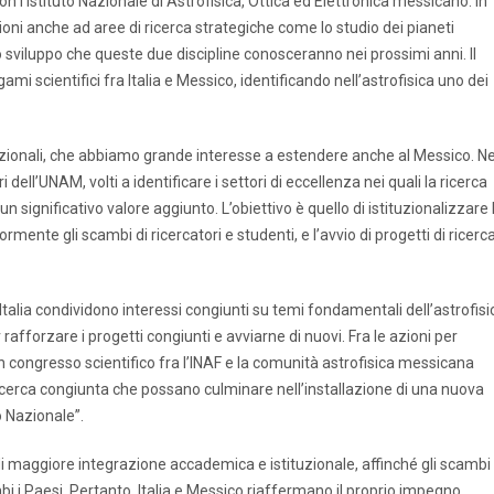
n l’Istituto Nazionale di Astrofisica, Ottica ed Elettronica messicano. In
ioni anche ad aree di ricerca strategiche come lo studio dei pianeti
o sviluppo che queste due discipline conosceranno nei prossimi anni. Il
i scientifici fra Italia e Messico, identificando nell’astrofisica uno dei
nazionali, che abbiamo grande interesse a estendere anche al Messico. Ne
i dell’UNAM, volti a identificare i settori di eccellenza nei quali la ricerca
n significativo valore aggiunto. L’obiettivo è quello di istituzionalizzare 
ormente gli scambi di ricercatori e studenti, e l’avvio di progetti di ricerc
Italia condividono interessi congiunti su temi fondamentali dell’astrofisi
fforzare i progetti congiunti e avviarne di nuovi. Fra le azioni per
n congresso scientifico fra l’INAF e la comunità astrofisica messicana
 ricerca congiunta che possano culminare nell’installazione di una nuova
 Nazionale”.
 di maggiore integrazione accademica e istituzionale, affinché gli scambi 
bi i Paesi. Pertanto, Italia e Messico riaffermano il proprio impegno