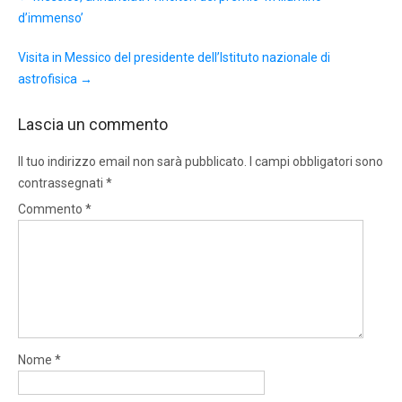
navigation
d’immenso’
Visita in Messico del presidente dell’Istituto nazionale di
astrofisica
→
Lascia un commento
Il tuo indirizzo email non sarà pubblicato.
I campi obbligatori sono
contrassegnati
*
Commento
*
Nome
*