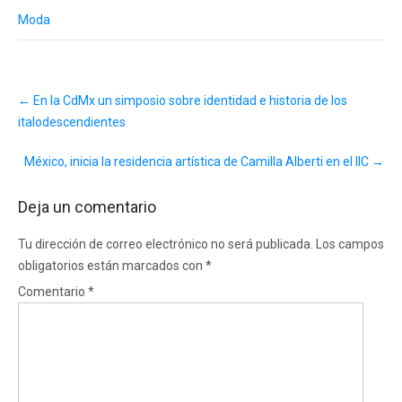
Moda
Post
←
En la CdMx un simposio sobre identidad e historia de los
navigation
italodescendientes
México, inicia la residencia artística de Camilla Alberti en el IIC
→
Deja un comentario
Tu dirección de correo electrónico no será publicada.
Los campos
obligatorios están marcados con
*
Comentario
*