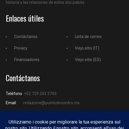
historia y las relaciones de estos dos países.
Enlaces útiles
Contáctanos
Lista de correo
Privacy
Viejo sitio (IT)
Financiadores
Viejo sitio (ES)
Contáctanos
Teléfono
+52 729 243 3743
Email:
redazione@puntodincontro.mx
PUNTODINCONTRO