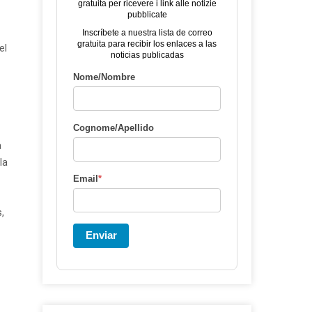
gratuita per ricevere i link alle notizie
pubblicate
Inscríbete a nuestra lista de correo
gratuita para recibir los enlaces a las
el
noticias publicadas
Nome/Nombre
Cognome/Apellido
a
la
Email
*
,
Enviar