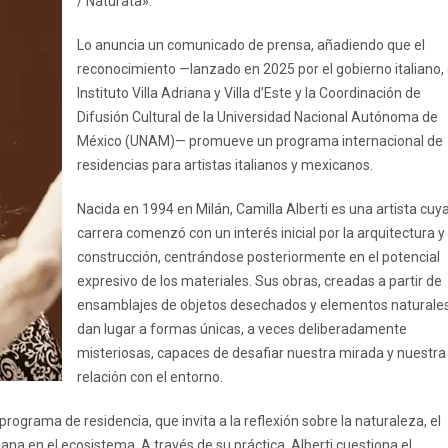
/ Naturata».
Lo anuncia un comunicado de prensa, añadiendo que el
reconocimiento —lanzado en 2025 por el gobierno italiano, 
Instituto Villa Adriana y Villa d’Este y la Coordinación de
Difusión Cultural de la Universidad Nacional Autónoma de
México (UNAM)— promueve un programa internacional de
residencias para artistas italianos y mexicanos.
Nacida en 1994 en Milán, Camilla Alberti es una artista cuy
carrera comenzó con un interés inicial por la arquitectura y 
construcción, centrándose posteriormente en el potencial
expresivo de los materiales. Sus obras, creadas a partir de
ensamblajes de objetos desechados y elementos naturales
dan lugar a formas únicas, a veces deliberadamente
misteriosas, capaces de desafiar nuestra mirada y nuestra
relación con el entorno.
programa de residencia, que invita a la reflexión sobre la naturaleza, el
mana en el ecosistema. A través de su práctica, Alberti cuestiona el