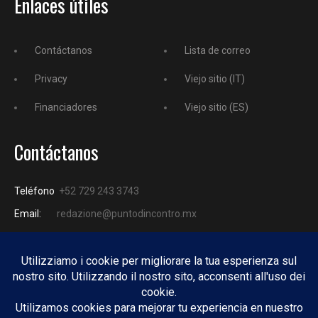
Enlaces útiles
Contáctanos
Lista de correo
Privacy
Viejo sitio (IT)
Financiadores
Viejo sitio (ES)
Contáctanos
Teléfono
+52 729 243 3743
Email:
redazione@puntodincontro.mx
PUNTODINCONTRO