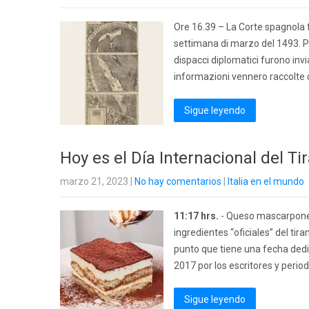
Ore 16.39 – La Corte spagnola 
settimana di marzo del 1493. Pri
dispacci diplomatici furono invi
informazioni vennero raccolte d
Sigue leyendo
Hoy es el Día Internacional del T
marzo 21, 2023
|
No hay comentarios
|
Italia en el mundo
11:17 hrs.
- Queso mascarpone, 
ingredientes “oficiales” del ti
punto que tiene una fecha dedic
2017 por los escritores y perio
Sigue leyendo