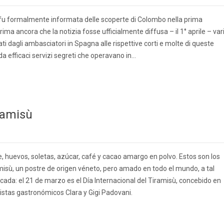
fu formalmente informata delle scoperte di Colombo nella prima
ma ancora che la notizia fosse ufficialmente diffusa – il 1° aprile – var
ati dagli ambasciatori in Spagna alle rispettive corti e molte di queste
a efficaci servizi segreti che operavano in…
iramisù
huevos, soletas, azúcar, café y cacao amargo en polvo. Estos son los
ramisù, un postre de origen véneto, pero amado en todo el mundo, a tal
ada: el 21 de marzo es el Día Internacional del Tiramisù, concebido en
distas gastronómicos Clara y Gigi Padovani.