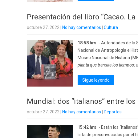
Presentación del libro “Cacao. La
octubre 27, 2022
|
No hay comentarios
|
Cultura
18:58 hrs.
- Autoridades de la S
Nacional de Antropología e Hist
Museo Nacional de Historia (MNH
planta que transita los tiempos
:
Sigue leyendo
Mundial: dos “italianos” entre l
octubre 27, 2022
|
No hay comentarios
|
Deportes
15:42 hrs.
- Están los “italian
lista de preconvocados por el t