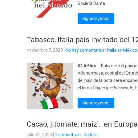
Società Dante…
Sigue leyendo
Tabasco, Italia país invitado del 1
noviembre 7, 2023
|
No hay comentarios
|
Italia en México
04:59 hrs.
- Italia será el país 
Villahermosa, capital del Esta
del país de la bota será encabe
el lema
Origen que trasciende
, 
Sigue leyendo
Cacao, jitomate, maíz… en Europa 
julio 31, 2023
|
1 comentario
|
Cultura