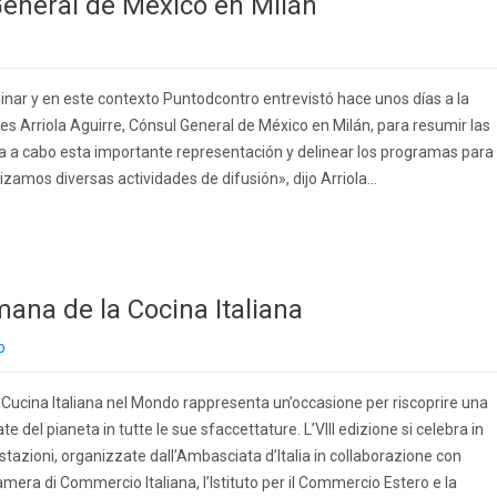
General de México en Milán
inar y en este contexto Puntodcontro entrevistó hace unos días a la
s Arriola Aguirre, Cónsul General de México en Milán, para resumir las
eva a cabo esta importante representación y delinear los programas para
zamos diversas actividades de difusión», dijo Arriola...
mana de la Cocina Italiana
o
 Cucina Italiana nel Mondo rappresenta un’occasione per riscoprire una
 del pianeta in tutte le sue sfaccettature. L’VIII edizione si celebra in
zioni, organizzate dall’Ambasciata d’Italia in collaborazione con
a Camera di Commercio Italiana, l’Istituto per il Commercio Estero e la