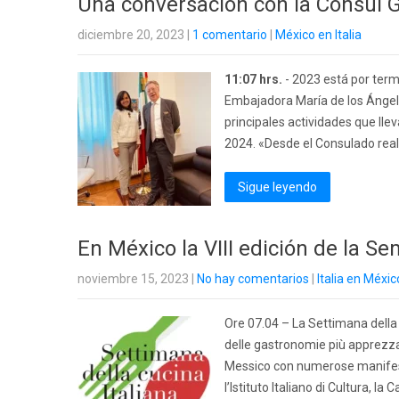
Una conversación con la Cónsul 
diciembre 20, 2023
|
1 comentario
|
México en Italia
11:07 hrs.
- 2023 está por term
Embajadora María de los Ángele
principales actividades que ll
2024. «Desde el Consulado reali
Sigue leyendo
En México la VIII edición de la Se
noviembre 15, 2023
|
No hay comentarios
|
Italia en Méxic
Ore 07.04 – La Settimana della
delle gastronomie più apprezzate
Messico con numerose manifesta
l’Istituto Italiano di Cultura, l