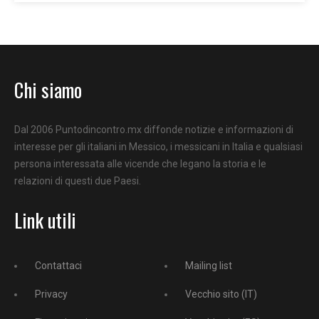
Chi siamo
Dal 2006 Puntodincontro.mx diffonde notizie e informazioni di
interesse per gli italiani in Messico, i messicani in Italia e qualsiasi
persona interessata alle vicende che legano la storia e le
relazioni di questi due Paesi.
Link utili
Contattaci
Mailing list
Privacy
Vecchio sito (IT)