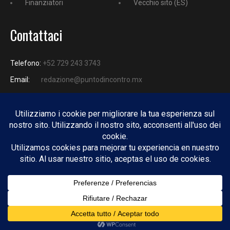
Finanziatori
Vecchio sito (ES)
Contattaci
Telefono:
+52 729 243 3743
Email:
redazione@puntodincontro.mx
PUNTODINCONTRO
Copyright © 2025 Puntodincontro
Design by
DisegnoW