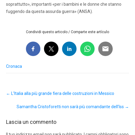
soprattutto», importanti «per i bambini e le donne che stanno
fuggendo da questa assurda guerra» (ANSA).
Condividi questo articolo / Comparte este artículo
Cronaca
Post
←
L’Italia alla più grande fiera delle costruzioni in Messico
navigation
Samantha Cristoforetti non sarà più comandante dell’Iss
→
Lascia un commento
Il tuo indirizzo email non sarà pubblicato.
I campi obbligatori sono