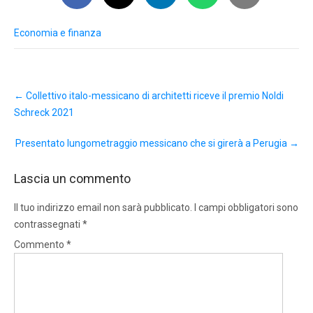
Economia e finanza
Post
←
Collettivo italo-messicano di architetti riceve il premio Noldi
navigation
Schreck 2021
Presentato lungometraggio messicano che si girerà a Perugia
→
Lascia un commento
Il tuo indirizzo email non sarà pubblicato.
I campi obbligatori sono
contrassegnati
*
Commento
*