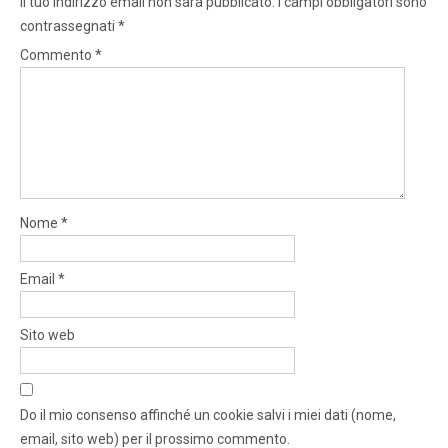
Il tuo indirizzo email non sarà pubblicato.
I campi obbligatori sono
contrassegnati
*
Commento
*
Nome
*
Email
*
Sito web
Do il mio consenso affinché un cookie salvi i miei dati (nome,
email, sito web) per il prossimo commento.