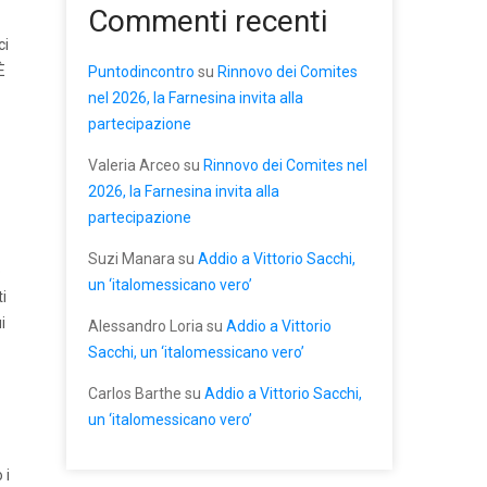
Commenti recenti
ci
È
Puntodincontro
su
Rinnovo dei Comites
nel 2026, la Farnesina invita alla
partecipazione
Valeria Arceo
su
Rinnovo dei Comites nel
2026, la Farnesina invita alla
partecipazione
Suzi Manara
su
Addio a Vittorio Sacchi,
o
un ‘italomessicano vero’
i
i
Alessandro Loria
su
Addio a Vittorio
Sacchi, un ‘italomessicano vero’
Carlos Barthe
su
Addio a Vittorio Sacchi,
un ‘italomessicano vero’
 i