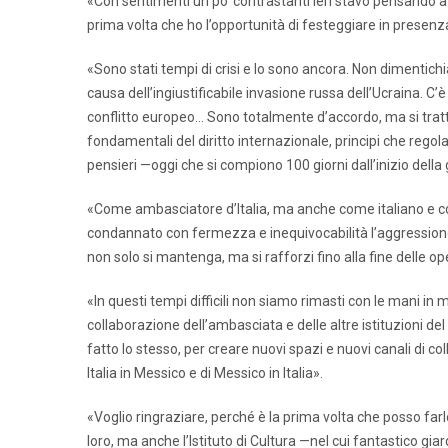
«Con sentimenti un po’ contrastanti ieri stavo pensando a 
prima volta che ho l’opportunità di festeggiare in presenz
«Sono stati tempi di crisi e lo sono ancora. Non dimentic
causa dell’ingiustificabile invasione russa dell’Ucraina. C
conflitto europeo… Sono totalmente d’accordo, ma si tratta d
fondamentali del diritto internazionale, principi che regola
pensieri —oggi che si compiono 100 giorni dall’inizio della
«Come ambasciatore d’Italia, ma anche come italiano e 
condannato con fermezza e inequivocabilità l’aggressione
non solo si mantenga, ma si rafforzi fino alla fine delle ope
«In questi tempi difficili non siamo rimasti con le mani 
collaborazione dell’ambasciata e delle altre istituzioni del
fatto lo stesso, per creare nuovi spazi e nuovi canali di c
Italia in Messico e di Messico in Italia».
«Voglio ringraziare, perché è la prima volta che posso far
loro, ma anche l’Istituto di Cultura —nel cui fantastico gi