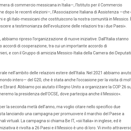
mera di commercio messicana in Italia—, l’Istituto per il Commercio
e dopo le recenti elezioni—, l’Associazione Italiana di Assistenza —che 
liani e gli italo-messicani che costituiscono la nostra comunità in Messico. 
escere a testimonianza dell’evoluzione delle relazioni tra i due Paesi».
 abbiamo ripreso l’organizzazione di nuove iniziative. Dall’Italia stanno
 accordi di cooperazione, tra cui un importante accordo di
ieri, e con il Gruppo di amicizia Messico-Italia della Camera dei Deputati
rale nell’ambito delle relazioni estere dell’Italia. Nel 2021 abbiamo avut
ondo intero— del G20, che è stata anche l’occasione per la visita di molt
ere Ebrard. Abbiamo poi aiutato il Regno Unito a organizzare la COP 26 su
umeremo la presidenza dell’OCSE, dove partecipa anche il Messico».
per la seconda metà dell’anno, ma voglio citare nello specifico due
steri sta lanciando una campagna per promuovere il marchio del Paese a
i virtuali. La campagna si chiama Be IT, «sii Italia» in inglese, ed è
iativa è rivolta a 26 Paesi e il Messico è uno di loro. Vi invito attraverso