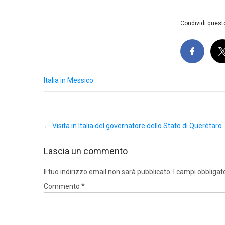
Condividi questo
Italia in Messico
Post
←
Visita in Italia del governatore dello Stato di Querétaro
navigation
Lascia un commento
Il tuo indirizzo email non sarà pubblicato.
I campi obbligat
Commento
*