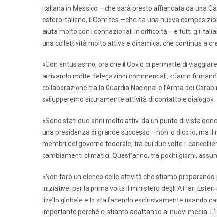
italiana in Messico —che sarà presto affiancata da una Ca
estero italiano, il Comites —che ha una nuova composizion
aiuta molto con i connazionali in difficoltà— e tutti gli ita
una collettività molto attiva e dinamica, che continua a cr
«Con entusiasmo, ora che il Covid ci permette di viaggiare,
arrivando molte delegazioni commerciali, stiamo firmando
collaborazione tra la Guardia Nacional e l’Arma dei Carabin
svilupperemo sicuramente attività di contatto e dialogo».
«Sono stati due anni molto attivi da un punto di vista gene
una presidenza di grande successo —non lo dico io, ma il m
membri del governo federale, tra cui due volte il cancelli
cambiamenti climatici. Quest’anno, tra pochi giorni, ass
«Non farò un elenco delle attività che stiamo preparando 
iniziative: per la prima volta il ministero degli Affari E
livello globale e lo sta facendo esclusivamente usando canal
importante perché ci stiamo adattando ai nuovi media. L’iniz