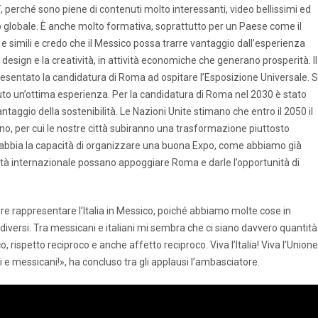
T, perché sono piene di contenuti molto interessanti, video bellissimi ed
ivello globale. È anche molto formativa, soprattutto per un Paese come il
simili e credo che il Messico possa trarre vantaggio dall’esperienza
 design e la creatività, in attività economiche che generano prosperità. Il
 presentato la candidatura di Roma ad ospitare l’Esposizione Universale. S
uto un’ottima esperienza. Per la candidatura di Roma nel 2030 è stato
taggio della sostenibilità. Le Nazioni Unite stimano che entro il 2050 il
o, per cui le nostre città subiranno una trasformazione piuttosto
a abbia la capacità di organizzare una buona Expo, come abbiamo già
nità internazionale possano appoggiare Roma e darle l’opportunità di
cere rappresentare l’Italia in Messico, poiché abbiamo molte cose in
 diversi. Tra messicani e italiani mi sembra che ci siano davvero quantità
 rispetto reciproco e anche affetto reciproco. Viva l’Italia! Viva l’Unione
ei e messicani!», ha concluso tra gli applausi l’ambasciatore.