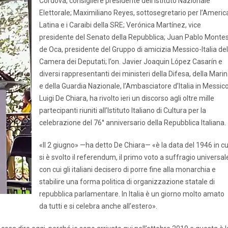
Córdova, consigliere presidente dell’Istituto Nazionale
Elettorale; Maximiliano Reyes, sottosegretario per l’Americ
Latina e i Caraibi della SRE; Verónica Martínez, vice
presidente del Senato della Repubblica; Juan Pablo Monte
de Oca, presidente del Gruppo di amicizia Messico-Italia del
Camera dei Deputati; l’on. Javier Joaquin López Casarín e
diversi rappresentanti dei ministeri della Difesa, della Mari
e della Guardia Nazionale, l’Ambasciatore d’Italia in Messico
Luigi De Chiara, ha rivolto ieri un discorso agli oltre mille
partecipanti riuniti all’Istituto Italiano di Cultura per la
celebrazione del 76° anniversario della Repubblica Italiana.
«Il 2 giugno» —ha detto De Chiara— «è la data del 1946 in cu
si è svolto il referendum, il primo voto a suffragio universal
con cui gli italiani decisero di porre fine alla monarchia e
stabilire una forma politica di organizzazione statale di
repubblica parlamentare. In Italia è un giorno molto amato
da tutti e si celebra anche all’estero».