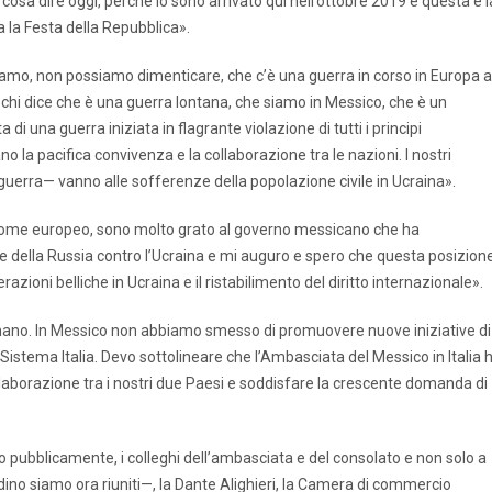
cosa dire oggi, perché io sono arrivato qui nell’ottobre 2019 e questa è l
a la Festa della Repubblica».
hiamo, non possiamo dimenticare, che c’è una guerra in corso in Europa a
’è chi dice che è una guerra lontana, che siamo in Messico, che è un
i una guerra iniziata in flagrante violazione di tutti i principi
no la pacifica convivenza e la collaborazione tra le nazioni. I nostri
 guerra— vanno alle sofferenze della popolazione civile in Ucraina».
come europeo, sono molto grato al governo messicano che ha
 della Russia contro l’Ucraina e mi auguro e spero che questa posizion
razioni belliche in Ucraina e il ristabilimento del diritto internazionale».
in mano. In Messico non abbiamo smesso di promuovere nuove iniziative di
 Sistema Italia. Devo sottolineare che l’Ambasciata del Messico in Italia 
ollaborazione tra i nostri due Paesi e soddisfare la crescente domanda di
lo pubblicamente, i colleghi dell’ambasciata e del consolato e non solo a
ardino siamo ora riuniti—, la Dante Alighieri, la Camera di commercio