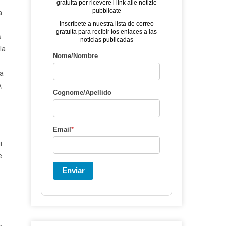
gratuita per ricevere i link alle notizie
pubblicate
a
Inscríbete a nuestra lista de correo
gratuita para recibir los enlaces a las
s
noticias publicadas
la
Nome/Nombre
na
,
Cognome/Apellido
Email
*
i
e
Enviar