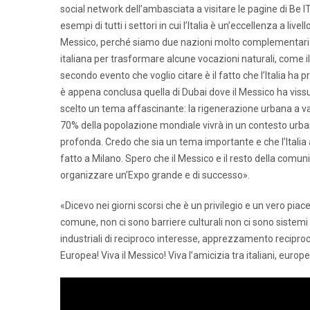
social network dell’ambasciata a visitare le pagine di Be I
esempi di tutti i settori in cui l’Italia è un’eccellenza a l
Messico, perché siamo due nazioni molto complementari e 
italiana per trasformare alcune vocazioni naturali, come il
secondo evento che voglio citare è il fatto che l’Italia ha
è appena conclusa quella di Dubai dove il Messico ha viss
scelto un tema affascinante: la rigenerazione urbana a van
70% della popolazione mondiale vivrà in un contesto urban
profonda. Credo che sia un tema importante e che l’Itali
fatto a Milano. Spero che il Messico e il resto della comu
organizzare un’Expo grande e di successo».
«Dicevo nei giorni scorsi che è un privilegio e un vero pia
comune, non ci sono barriere culturali non ci sono sistemi
industriali di reciproco interesse, apprezzamento reciproco,
Europea! Viva il Messico! Viva l’amicizia tra italiani, europ