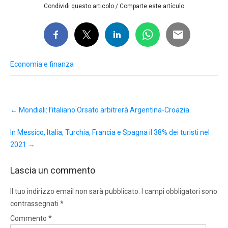
Condividi questo articolo / Comparte este artículo
Economia e finanza
Post
←
Mondiali: l’italiano Orsato arbitrerà Argentina-Croazia
navigation
In Messico, Italia, Turchia, Francia e Spagna il 38% dei turisti nel
2021
→
Lascia un commento
Il tuo indirizzo email non sarà pubblicato.
I campi obbligatori sono
contrassegnati
*
Commento
*