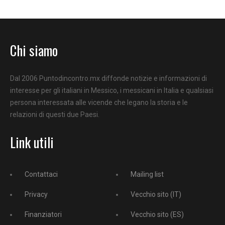
Chi siamo
Dal 2006 Puntodincontro.mx diffonde notizie e informazioni di
interesse per gli italiani in Messico, i messicani in Italia e qualsiasi
persona interessata alle vicende che legano la storia e le
relazioni di questi due Paesi.
Link utili
Contattaci
Mailing list
Privacy
Vecchio sito (IT)
Finanziatori
Vecchio sito (ES)