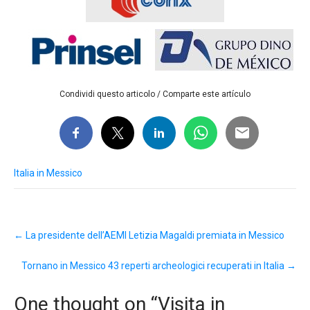
Condividi questo articolo / Comparte este artículo
Italia in Messico
Post
←
La presidente dell’AEMI Letizia Magaldi premiata in Messico
navigation
Tornano in Messico 43 reperti archeologici recuperati in Italia
→
One thought on “
Visita in