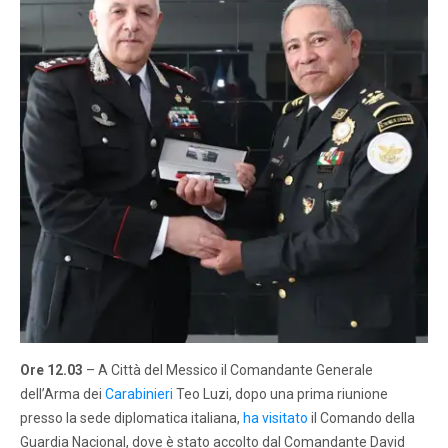
Ore 12.03
– A Città del Messico il Comandante Generale
dell’Arma dei
Carabinieri
Teo Luzi, dopo una prima riunione
presso la sede diplomatica italiana,
ha visitato
il Comando della
Guardia Nacional, dove è stato accolto dal Comandante David