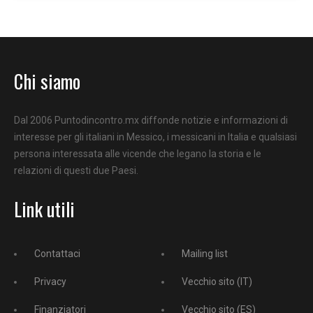
Chi siamo
Dal 2006 Puntodincontro.mx diffonde notizie e informazioni di
interesse per gli italiani in Messico, i messicani in Italia e qualsiasi
persona interessata alle vicende che legano la storia e le
relazioni di questi due Paesi.
Link utili
Contattaci
Mailing list
Privacy
Vecchio sito (IT)
Finanziatori
Vecchio sito (ES)