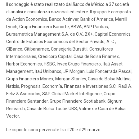
Il sondaggio è stato realizzato dal
Banco de México
a 37 società
di analisi e consulenza nazionali ed estere. Il gruppo è composto
da Action Economics, Banco Actinver, Bank of America, Merrill
Lynch, Grupo Financiero Banorte, BBVA, BNP Paribas,
Bursametrica Management S.A. de C.V., BX+, Capital Economics,
Centro de Estudios Económicos del Sector Privado, A. C.,
CIBanco, Citibanamex, Consejería Bursátil, Consultores
Internacionales, Credicorp Capital, Casa de Bolsa Finamex,
Harbor Economics, HSBC, Invex Grupo Financiero, Itaú Asset
Management, Itaú Unibanco, JP Morgan, Luis Foncerrada Pascal,
Grupo Financiero Monex, Morgan Stanley, Casa de Bolsa Multiva,
Natixis, Prognosis, Economía, Finanzas e Inversiones S.C., Raúl A.
Feliz & Asociados, S&P Global Market Intelligence, Grupo
Financiero Santander, Grupo Financiero Scotiabank, Signum
Research, Casa de Bolsa Tactiv, UBS, Valmex e Casa de Bolsa
Vector.
Le risposte sono pervenute tra il 20 e il 29 marzo.