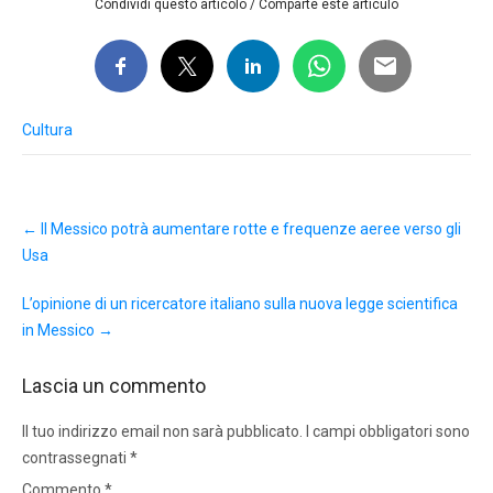
Condividi questo articolo / Comparte este artículo
Cultura
Post
←
Il Messico potrà aumentare rotte e frequenze aeree verso gli
navigation
Usa
L’opinione di un ricercatore italiano sulla nuova legge scientifica
in Messico
→
Lascia un commento
Il tuo indirizzo email non sarà pubblicato.
I campi obbligatori sono
contrassegnati
*
Commento
*