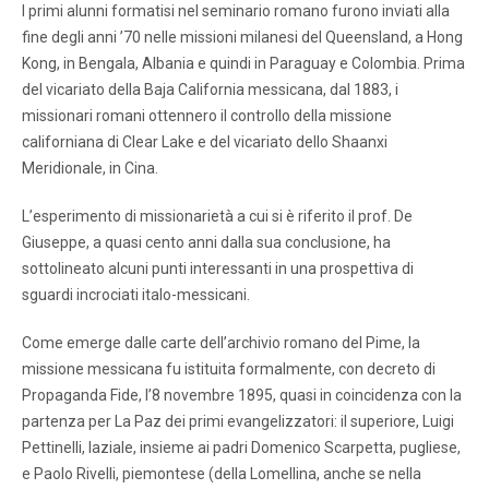
I primi alunni formatisi nel seminario romano furono inviati alla
fine degli anni ’70 nelle missioni milanesi del Queensland, a Hong
Kong, in Bengala, Albania e quindi in Paraguay e Colombia. Prima
del vicariato della Baja California messicana, dal 1883, i
missionari romani ottennero il controllo della missione
californiana di Clear Lake e del vicariato dello Shaanxi
Meridionale, in Cina.
L’esperimento di missionarietà a cui si è riferito il prof. De
Giuseppe, a quasi cento anni dalla sua conclusione, ha
sottolineato alcuni punti interessanti in una prospettiva di
sguardi incrociati italo-messicani.
Come emerge dalle carte dell’archivio romano del Pime, la
missione messicana fu istituita formalmente, con decreto di
Propaganda Fide, l’8 novembre 1895, quasi in coincidenza con la
partenza per La Paz dei primi evangelizzatori: il superiore, Luigi
Pettinelli, laziale, insieme ai padri Domenico Scarpetta, pugliese,
e Paolo Rivelli, piemontese (della Lomellina, anche se nella