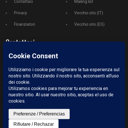
Contattaci
Mailing list
Privacy
Vecchio sito (IT)
Finanziatori
Vecchio sito (ES)
Contattaci
Telefono:
+52 729 243 3743
Email:
redazione@puntodincontro.mx
PUNTODINCONTRO