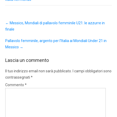
Post
←
Messico, Mondiali di pallavolo femminile U21: le azzurre in
navigation
finale
Pallavolo femminile, argento per l’Italia ai Mondiali Under 21 in
Messico
→
Lascia un commento
Il tuo indirizzo email non sarà pubblicato.
I campi obbligatori sono
contrassegnati
*
Commento
*