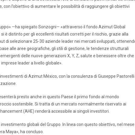
, con l’obiettivo di aumentare le possibilità di raggiungere gli obiettivi
gruppo» —ha spiegato Sonzogni— «attraverso il fondo Azimut Global
stinto per gli eccellenti risultati corretti per il rischio, grazie alla
t di selezionare 25-30 aziende leader nei mercati sviluppati, ottenend
e alle aree geografiche, gli stili di gestione, le tendenze strutturali
sumi emergenti delle nuove generazioni X, Y, Z, salute e benessere oltre che
 imprese leader a livello globale».
investimenti di Azimut México, con la consulenza di Giuseppe Pastorelli
zzazione.
resenterà presto anche in questo Paese il primo fondo al mondo
roccio sostenibile. Si tratta di un mercato normalmente riservato ai
ancement (AHE) renderà accessibile ai singoli investitori.
 investimento globali del Gruppo. In linea con questo obiettivo, nel mese
iera Maya», ha concluso.