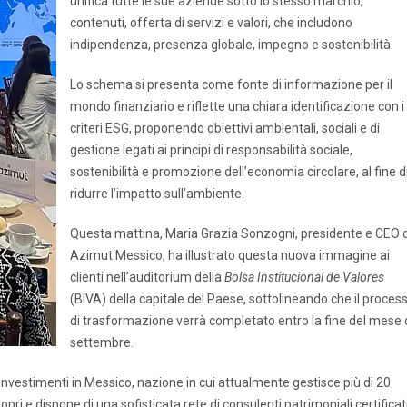
unifica tutte le sue aziende sotto lo stesso marchio,
contenuti, offerta di servizi e valori, che includono
indipendenza, presenza globale, impegno e sostenibilità.
Lo schema si presenta come fonte di informazione per il
mondo finanziario e riflette una chiara identificazione con i
criteri ESG, proponendo obiettivi ambientali, sociali e di
gestione legati ai principi di responsabilità sociale,
sostenibilità e promozione dell’economia circolare, al fine d
ridurre l’impatto sull’ambiente.
Questa mattina, Maria Grazia Sonzogni, presidente e CEO d
Azimut Messico, ha illustrato questa nuova immagine ai
clienti nell’auditorium della
Bolsa Institucional de Valores
(BIVA) della capitale del Paese, sottolineando che il proces
di trasformazione verrà completato entro la fine del mese 
settembre.
vestimenti in Messico, nazione in cui attualmente gestisce più di 20
ri e dispone di una sofisticata rete di consulenti patrimoniali certificat