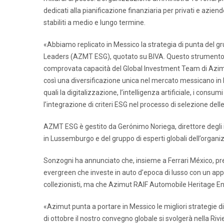
dedicati alla pianificazione finanziaria per privati e aziende
stabiliti a medio e lungo termine.
«Abbiamo replicato in Messico la strategia di punta del 
Leaders (AZMT ESG), quotato su BIVA. Questo strumento si è di
comprovata capacità del Global Investment Team di Azimu
così una diversificazione unica nel mercato messicano in bas
quali la digitalizzazione, l’intelligenza artificiale, i con
l’integrazione di criteri ESG nel processo di selezione delle
AZMT ESG è gestito da Gerónimo Noriega, direttore degli 
in Lussemburgo e del gruppo di esperti globali dell’organi
Sonzogni ha annunciato che, insieme a Ferrari México, p
evergreen che investe in auto d’epoca di lusso con un app
collezionisti, ma che Azimut RAIF Automobile Heritage Enh
«Azimut punta a portare in Messico le migliori strategie di
di ottobre il nostro convegno globale si svolgerà nella Riv