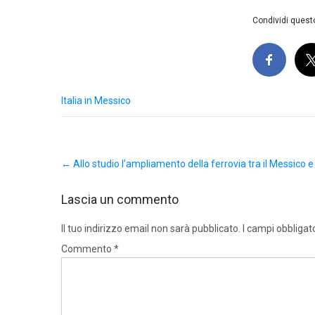
Condividi questo
Italia in Messico
Post
←
Allo studio l’ampliamento della ferrovia tra il Messico e
navigation
Lascia un commento
Il tuo indirizzo email non sarà pubblicato.
I campi obbligat
Commento
*