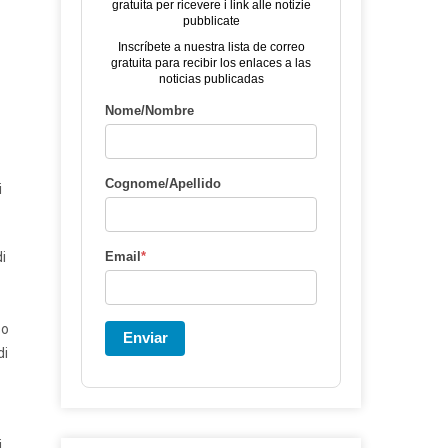
gratuita per ricevere i link alle notizie
pubblicate
Inscríbete a nuestra lista de correo
gratuita para recibir los enlaces a las
noticias publicadas
Nome/Nombre
Cognome/Apellido
i
i
Email
*
so
Enviar
di
i